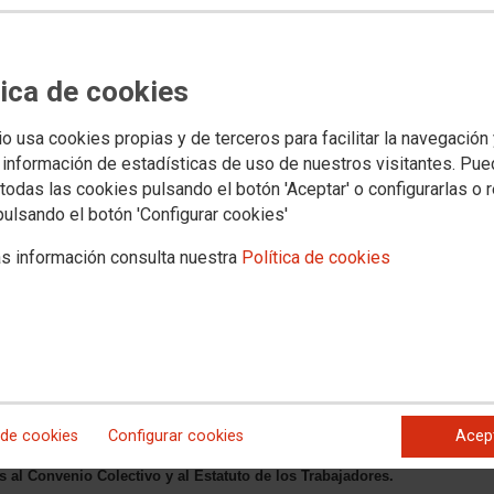
tica de cookies
io usa cookies propias y de terceros para facilitar la navegación
 información de estadísticas de uso de nuestros visitantes. Pu
s jurídicos
Transparencia
PROVINCIAS
SECTORES
Archivo documental y a
todas las cookies pulsando el botón 'Aceptar' o configurarlas o 
pulsando el botón 'Configurar cookies'
én siente Indignación por el
s información consulta nuestra
Política de cookies
ión de los miembros del
 de CCOO en Precón Andújar
 de cookies
Configurar cookies
Acep
gos directivos, presuntamente ha promovido la revocación de
mpresa de CCOO del Hábitat, los cuales se han mantenido
s al Convenio Colectivo y al Estatuto de los Trabajadores.