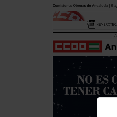
Comisiones Obreras de Andalucía
| 6 a
HEMEROTEC
A