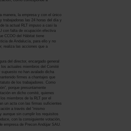
ta manera, la empresa y con el único
y trabajadoras las 24 horas del día y
 de la actual RLT impuso a casi la
AU con falta de ocupación efectiva
que CCOO del Hábitat tiene
sticia de Andalucía, para ello y no
r, realiza las acciones que a
ura del director, encargado general
e los actuales miembros del Comité
r supuesto no han avalado dicha
mantenido firmes a chantajes que
tatuto de los trabajadores. Como
ación”, porque presuntamente
ntación en dicho comité, quienes
 los miembros de la RLT por el
an un acta con las firmas suficientes
cación a través del “mismo
y aunque sin cumplir los requisitos
oduce, con la consiguiente votación,
 de empresa de Precon Andújar SAU.