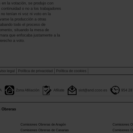
s en la votación, se produjo con
 continuidad o no a los trabajadores
no tenían ni voz ni voto en la
arse la producción a otras
grabando todo el proceso de
omento, situando la mesa de
ámara que enfocaba justamente a la
derecho a voto.
viso legal
Política de privacidad
Polìtica de cookies
A
Zona Afiliación
Afíliate
siot@and.ccoo.es
954 28
s Obreras
Comisiones Obreras de Aragón
Comisiones Ob
Comisiones Obreras de Canarias
Comisiones O