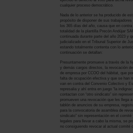
cualquier proceso democrático.
Nada de lo anterior se ha producido de es
propósito de disponer de sus trabajadores 
los 365 días del año, causa que en contra
totalidad de la plantilla Precón Andújar S
continuada durante parte del año 2023 y 
judicializado en el Tribunal Superior de Ju
estando totalmente contenta con lo anterio
continuación se detallan:
Presuntamente promueve a través de la fig
y demás cargos directos, la revocación d
de empresa por CCOO del hábitat, que po
falta de ocupación efectiva y que se han 
van en contra del Convenio Colectivo y Es
represalia y ahí entra en juego “la indign
contactan con “otro sindicato” sin represe
promueven una revocación que les llega a
tablón de anuncios de su empresa, registr
para la convocatoria de asamblea de revo
sindicato” sin representación en el comité 
legales para llevar a cabo la misma, se pr
no consiguiendo revocar al actual comité