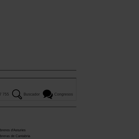
7 755
Buscador
Congresos
reres d'Asturies
breras de Cantabria