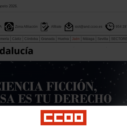
gosto 2026.
A
Zona Afiliación
Afíliate
siot@and.ccoo.es
954 28
lmería
Cádiz
Córdoba
Granada
Huelva
Jaén
Málaga
Sevilla
SECTOR
.
.