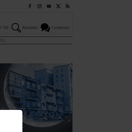
7 755
Buscador
Congresos
ES
.