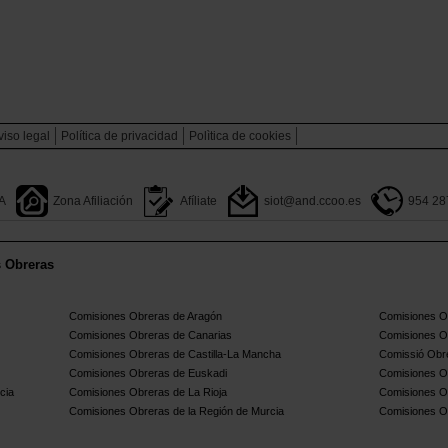
viso legal
Política de privacidad
Polìtica de cookies
A
Zona Afiliación
Afíliate
siot@and.ccoo.es
954 28
s Obreras
Comisiones Obreras de Aragón
Comisiones Ob
Comisiones Obreras de Canarias
Comisiones O
Comisiones Obreras de Castilla-La Mancha
Comissió Obre
Comisiones Obreras de Euskadi
Comisiones O
cia
Comisiones Obreras de La Rioja
Comisiones O
Comisiones Obreras de la Región de Murcia
Comisiones O