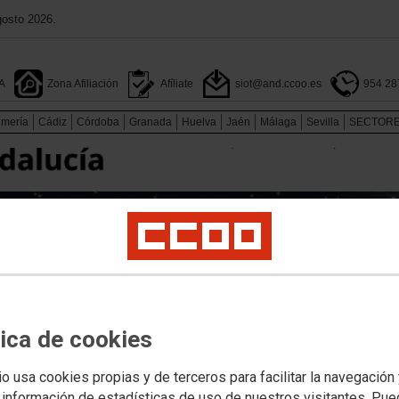
gosto 2026.
A
Zona Afiliación
Afíliate
siot@and.ccoo.es
954 28
lmería
Cádiz
Córdoba
Granada
Huelva
Jaén
Málaga
Sevilla
SECTOR
.
.
tica de cookies
io usa cookies propias y de terceros para facilitar la navegación
 información de estadísticas de uso de nuestros visitantes. Pu