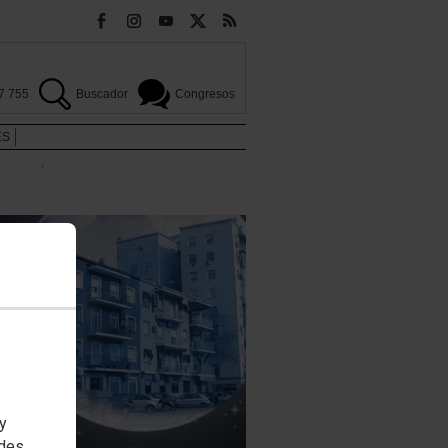
7 755
Buscador
Congresos
ES
.
 y
edes