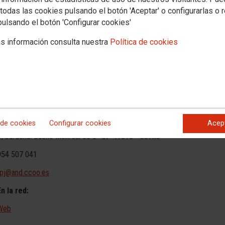
todas las cookies pulsando el botón 'Aceptar' o configurarlas o 
pulsando el botón 'Configurar cookies'
s información consulta nuestra
Política de cookies
s jurídicos
Transparencia
PROVINCIAS
SECTORES
Archivo documental y a
ubilados
FEDERACIÓN DE PENSIONISTAS Y JUBILADOS
 de cookies
Configurar cookies
Acep
C/Cardenal Bueno Monreal 58 3ª CP 41013 - Sevilla
954 507 041
fpj@and.ccoo.es
En la red:
Web