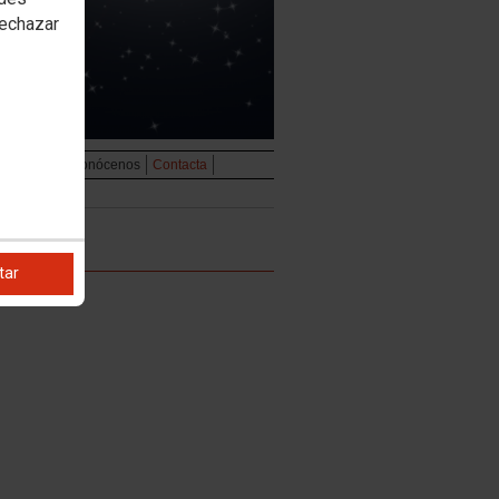
rechazar
udiovisual
Conócenos
Contacta
tar