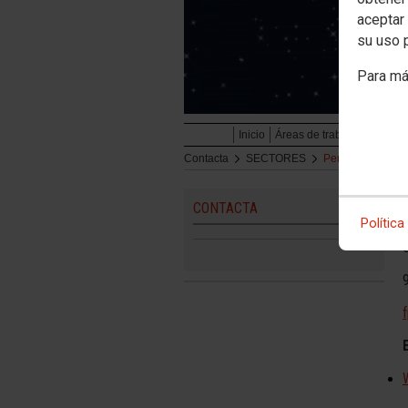
aceptar 
su uso 
Para má
Inicio
Áreas de trabajo
Servicio
Contacta
SECTORES
Pensionistas y J
CONTACTA
Política