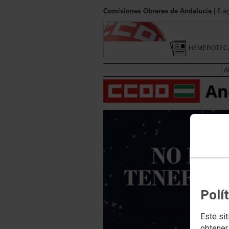
Comisiones Obreras de Andalucía
| 6 a
HEMEROTEC
A
Polí
Este sit
obtener