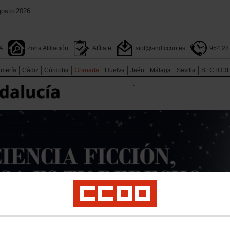
gosto 2026.
A
Zona Afiliación
Afíliate
siot@and.ccoo.es
954 28
lmería
Cádiz
Córdoba
Granada
Huelva
Jaén
Málaga
Sevilla
SECTOR
.
.