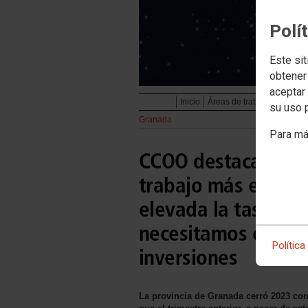
Polí
Este sit
obtener
aceptar 
Inicio
Áreas de trabajo
Servicio
su uso 
Granada
Para má
CCOO destaca la cr
trabajo más en el 
elevada la tasa de
necesitamos crear 
Política
inversiones
La provincia de Granada cerró 2023 co