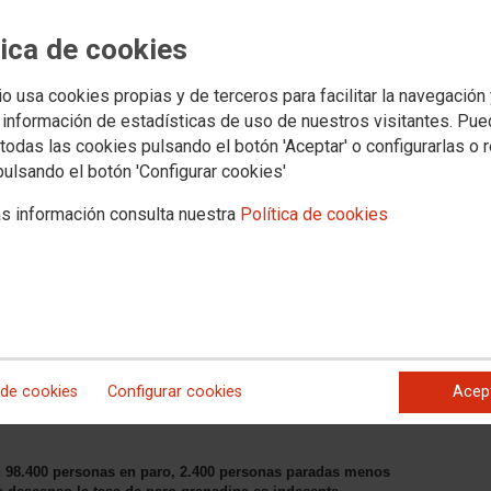
tica de cookies
io usa cookies propias y de terceros para facilitar la navegación
 información de estadísticas de uso de nuestros visitantes. Pu
todas las cookies pulsando el botón 'Aceptar' o configurarlas o 
s jurídicos
Transparencia
PROVINCIAS
SECTORES
Archivo documental y a
pulsando el botón 'Configurar cookies'
s información consulta nuestra
Política de cookies
eación de 6.400 puestos de
último año pero considera muy
l 21% de paro por lo que
más empleo y atraer más
 de cookies
Configurar cookies
Acep
n 98.400 personas en paro, 2.400 personas paradas menos