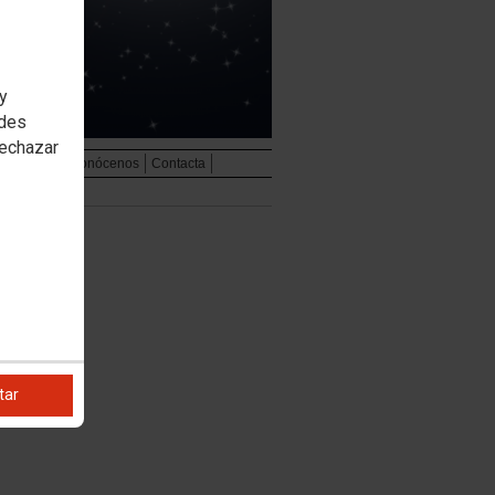
 y
edes
rechazar
udiovisual
Conócenos
Contacta
tar