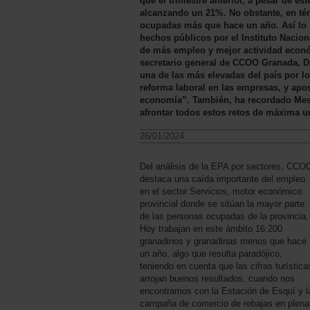
que el trimestre anterior, a pesar de es
alcanzando un 21%. No obstante, en tér
ocupadas más que hace un año. Así lo r
hechos públicos por el Instituto Nacio
de más empleo y mejor actividad económi
secretario general de CCOO Granada, Da
una de las más elevadas del país por l
reforma laboral en las empresas, y apo
economía”. También, ha recordado Mesa
afrontar todos estos retos de máxima u
26/01/2024.
Del análisis de la EPA por sectores, CCO
destaca una caída importante del empleo
en el sector Servicios, motor económico
provincial donde se sitúan la mayor parte
de las personas ocupadas de la provincia.
Hoy trabajan en este ámbito 16.200
granadinos y granadinas menos que hace
un año, algo que resulta paradójico,
teniendo en cuenta que las cifras turística
arrojan buenos resultados, cuando nos
encontramos con la Estación de Esquí y l
campaña de comercio de rebajas en plena