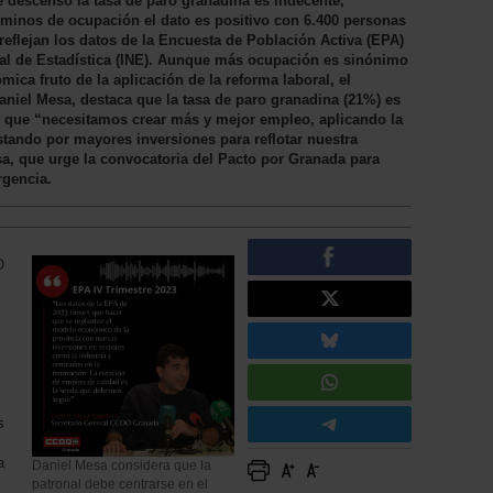
te descenso la tasa de paro granadina es indecente,
minos de ocupación el dato es positivo con 6.400 personas
eflejan los datos de la Encuesta de Población Activa (EPA)
nal de Estadística (INE). Aunque más ocupación es sinónimo
ca fruto de la aplicación de la reforma laboral, el
niel Mesa, destaca que la tasa de paro granadina (21%) es
o que “necesitamos crear más y mejor empleo, aplicando la
stando por mayores inversiones para reflotar nuestra
, que urge la convocatoria del Pacto por Granada para
rgencia.
O
s
a
Daniel Mesa considera que la
patronal debe centrarse en el