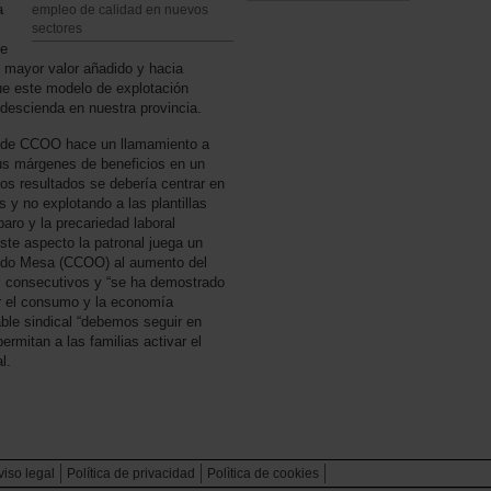
a
empleo de calidad en nuevos
sectores
ue
 mayor valor añadido y hacia
que este modelo de explotación
 descienda en nuestra provincia.
al de CCOO hace un llamamiento a
sus márgenes de beneficios en un
os resultados se debería centrar en
s y no explotando a las plantillas
aro y la precariedad laboral
este aspecto la patronal juega un
erido Mesa (CCOO) al aumento del
s consecutivos y “se ha demostrado
ar el consumo y la economía
able sindical “debemos seguir en
rmitan a las familias activar el
l.
viso legal
Política de privacidad
Polìtica de cookies