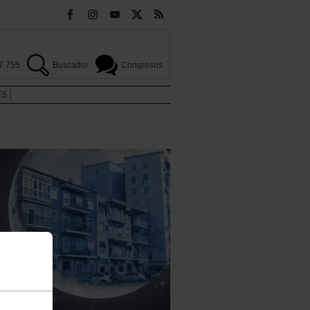
7 755
Buscador
Congresos
ES
.