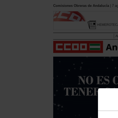
Comisiones Obreras de Andalucía
| 7 a
HEMEROTEC
A