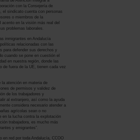
rama de Atención Integral a
boración con la Consejería de
n, el sindicato cuenta con personas
fesores o miembros de la
 acento en la visión más real del
sus problemas laborales.
s inmigrantes en Andalucía
 políticas relacionadas con las
as para defender sus derechos y
do cuando se pone en cuestión el
idad en nuestra región, donde las
o de fuera de la UE, tienen cada vez
 la atención en materia de
iones de permisos y validez de
ción de los trabajadores y
alir al extranjero, así como la ayuda
almente considera necesario atender a
pañas agrícolas sean o no
e en la lucha contra la explotación
blación trabajadora, es mucho más
rantes y emigrantes”.
bajo en red por toda Andalucía, CCOO