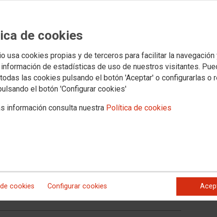
tica de cookies
io usa cookies propias y de terceros para facilitar la navegación
 información de estadísticas de uso de nuestros visitantes. Pu
s jurídicos
Transparencia
PROVINCIAS
SECTORES
Archivo documental y a
todas las cookies pulsando el botón 'Aceptar' o configurarlas o 
pulsando el botón 'Configurar cookies'
s información consulta nuestra
Política de cookies
trabajo jurídico-sindical en
ría
a de extranjería, concretamente en las renovaciones de permisos
, la regularización de los trabajadores y trabajadoras
ranjero, así como la ayuda para la obtención de la nacionalidad
ha contra la explotación laboral en las campañas agrícolas que,
bajadora, es mucho más intensa y profunda con las personas
 de cookies
Configurar cookies
Acep