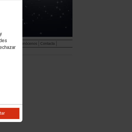
 y
edes
udiovisual
Conócenos
Contacta
rechazar
tar