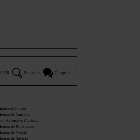
7 755
Buscador
Congresos
reres d'Asturies
breras de Cantabria
ra Nacional de Catalunya
breras de Extremadura
breras de Madrid
breras de Navarra