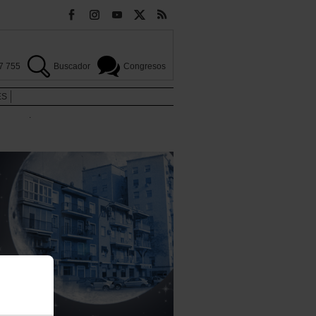
7 755
Buscador
Congresos
ES
.