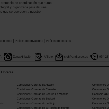
n protocolo de coordinación que sume
 integral y organizada para dar una
 no que se acerquen a nuestro
viso legal
Política de privacidad
Polìtica de cookies
A
Zona Afiliación
Afíliate
siot@and.ccoo.es
954 28
s Obreras
Comisiones Obreras de Aragón
Comisiones Ob
Comisiones Obreras de Canarias
Comisiones O
Comisiones Obreras de Castilla-La Mancha
Comissió Obre
Comisiones Obreras de Euskadi
Comisiones O
cia
Comisiones Obreras de La Rioja
Comisiones O
Comisiones Obreras de la Región de Murcia
Comisiones O