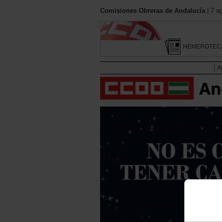
Comisiones Obreras de Andalucía
| 7 a
HEMEROTEC
A