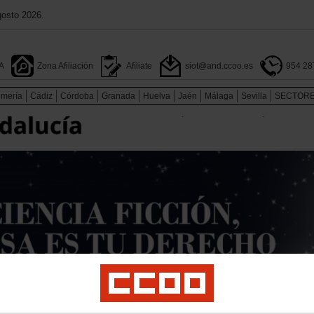
gosto 2026.
A
Zona Afiliación
Afíliate
siot@and.ccoo.es
954 28
lmería
Cádiz
Córdoba
Granada
Huelva
Jaén
Málaga
Sevilla
SECTOR
.
.