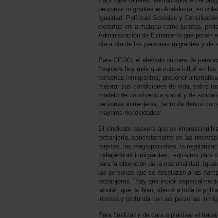
Para tales talleres, enmarcados en el prog
personas migrantes en Andalucía, en cola
Igualdad, Políticas Sociales y Conciliació
expertas en la materia como juristas, pro
Administración de Extranjería que ponen el
día a día de las personas migrantes y de 
Para CCOO, el elevado número de persona
“requiere hoy más que nunca influir en las
personas inmigrantes, proponer alternativ
mejorar sus condiciones de vida, sobre to
modelo de convivencia social y de solidar
personas extranjeras, tanto de dentro com
mayores necesidades”.
El sindicato asevera que es imprescindible
extranjería, concretamente en las renovac
tarjetas, las reagrupaciones, la regulariza
trabajadoras inmigrantes, requisitos para s
para la obtención de la nacionalidad. Igu
las personas que se desplazan a las cam
extranjeras. “Hay que incidir especialment
laboral, que, si bien, afecta a toda la po
intensa y profunda con las personas inmig
Para finalizar y de cara a plantear el tra