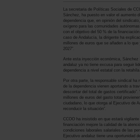
La secretaria de Políticas Sociales de C
Sánchez, ha puesto en valor el aumento de 
dependencia que, en opinión del sindicato
oxígeno para las comunidades autónomas, 
con el objetivo del 50 % de la financiaci
caso de Andalucía, la dirigente ha explic
millones de euros que se añaden a lo que 
2027”.
Ante esta inyección económica, Sánchez 
andaluz ya no tiene excusa para seguir li
dependencia a nivel estatal con la retahíla 
Por otra parte, la responsable sindical ha
de la dependencia vienen aportando a tra
descontar del total de gastos certificado”
millones de euros del gasto total provien
ciudadano, lo que otorga al Ejecutivo de 
reconducir la situación”.
CCOO ha insistido en que estará vigilante
financiación mejore la calidad de la atenc
condiciones laborales salariales de las pe
Ejecutivo andaluz tiene una oportunidad d