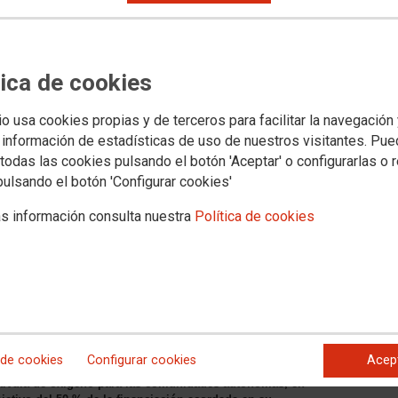
tica de cookies
io usa cookies propias y de terceros para facilitar la navegación
s jurídicos
Transparencia
PROVINCIAS
SECTORES
Archivo documental y a
 información de estadísticas de uso de nuestros visitantes. Pu
todas las cookies pulsando el botón 'Aceptar' o configurarlas o 
pulsando el botón 'Configurar cookies'
ge al Gobierno andaluz que
s información consulta nuestra
Política de cookies
o de la financiación estatal
encia para acabar con el
pleo de calidad
aluz a aprovechar la inyección de fondos estatales para dar
 de cookies
Configurar cookies
Acep
a dependencia en la comunidad. “El aumento de la
válvula de oxígeno para las comunidades autónomas, en