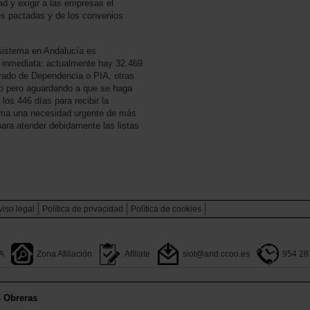
d y exigir a las empresas el
nes pactadas y de los convenios
 sistema en Andalucía es
n inmediata: actualmente hay 32.469
rado de Dependencia o PIA, otras
do pero aguardando a que se haga
os 446 días para recibir la
suma una necesidad urgente de más
para atender debidamente las listas
viso legal
Política de privacidad
Polìtica de cookies
A
Zona Afiliación
Afíliate
siot@and.ccoo.es
954 28
s Obreras