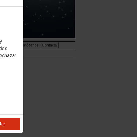
 y
udiovisual
Conócenos
Contacta
edes
rechazar
tar