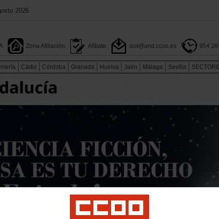
gosto 2026.
A
Zona Afiliación
Afíliate
siot@and.ccoo.es
954 28
lmería
Cádiz
Córdoba
Granada
Huelva
Jaén
Málaga
Sevilla
SECTOR
.
.