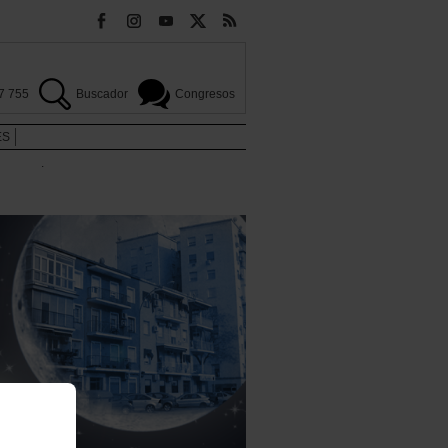
7 755
Buscador
Congresos
ES
.