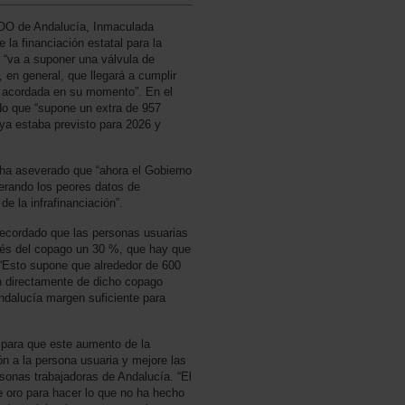
COO de Andalucía, Inmaculada
la financiación estatal para la
, “va a suponer una válvula de
en general, que llegará a cumplir
ón acordada en su momento”. En el
ado que “supone un extra de 957
ya estaba previsto para 2026 y
ha aseverado que “ahora el Gobierno
derando los peores datos de
de la infrafinanciación”.
 recordado que las personas usuarias
vés del copago un 30 %, que hay que
. “Esto supone que alrededor de 600
en directamente de dicho copago
Andalucía margen suficiente para
 para que este aumento de la
ión a la persona usuaria y mejore las
rsonas trabajadoras de Andalucía. “El
e oro para hacer lo que no ha hecho