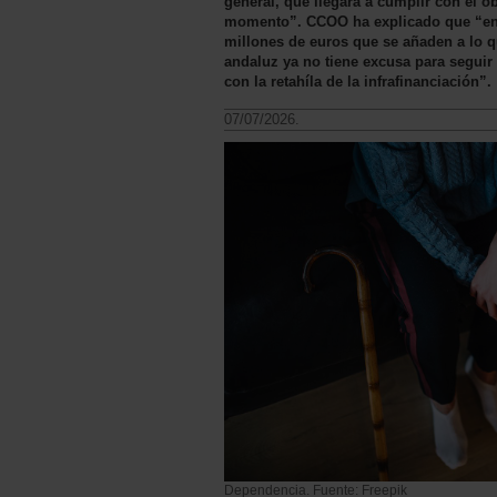
general, que llegará a cumplir con el o
momento”. CCOO ha explicado que “en 
millones de euros que se añaden a lo q
andaluz ya no tiene excusa para seguir 
con la retahíla de la infrafinanciación”.
07/07/2026.
Dependencia. Fuente: Freepik