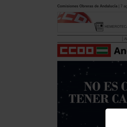
Comisiones Obreras de Andalucía
| 7 a
HEMEROTEC
A