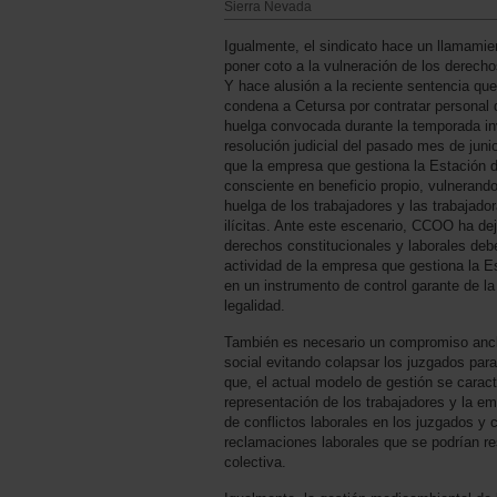
Sierra Nevada
Igualmente, el sindicato hace un llamamie
poner coto a la vulneración de los derecho
Y hace alusión a la reciente sentencia q
condena a Cetursa por contratar personal d
huelga convocada durante la temporada in
resolución judicial del pasado mes de ju
que la empresa que gestiona la Estación d
consciente en beneficio propio, vulnerando
huelga de los trabajadores y las trabajado
ilícitas. Ante este escenario, CCOO ha dej
derechos constitucionales y laborales debe
actividad de la empresa que gestiona la E
en un instrumento de control garante de la
legalidad.
También es necesario un compromiso ancl
social evitando colapsar los juzgados para
que, el actual modelo de gestión se caracte
representación de los trabajadores y la em
de conflictos laborales en los juzgados y 
reclamaciones laborales que se podrían re
colectiva.