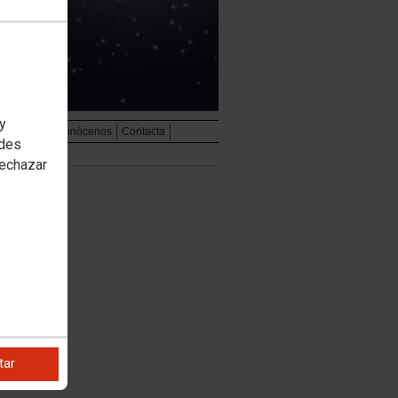
 y
udiovisual
Conócenos
Contacta
edes
rechazar
tar