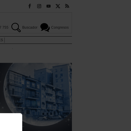
7 755
Buscador
Congresos
ES
.