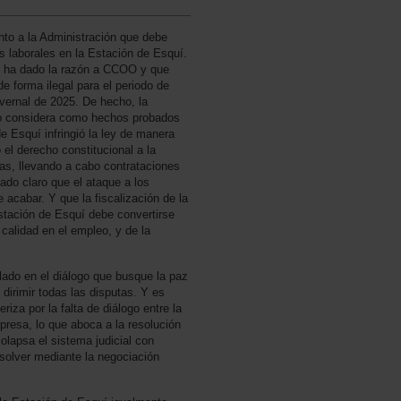
nto a la Administración que debe
s laborales en la Estación de Esquí.
ue ha dado la razón a CCOO y que
e forma ilegal para el periodo de
vernal de 2025. De hecho, la
nio considera como hechos probados
e Esquí infringió la ley de manera
 el derecho constitucional a la
ras, llevando a cabo contrataciones
ado claro que el ataque a los
 acabar. Y que la fiscalización de la
stación de Esquí debe convertirse
 calidad en el empleo, y de la
ado en el diálogo que busque la paz
 dirimir todas las disputas. Y es
riza por la falta de diálogo entre la
presa, lo que aboca a la resolución
colapsa el sistema judicial con
solver mediante la negociación