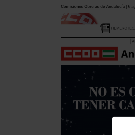
Comisiones Obreras de Andalucía
| 6 a
HEMEROTEC
A