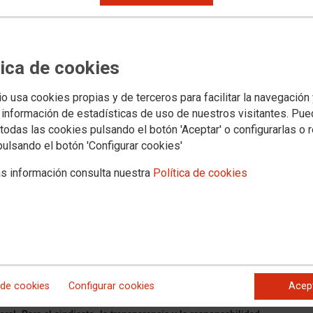
tica de cookies
io usa cookies propias y de terceros para facilitar la navegación
s jurídicos
Transparencia
PROVINCIAS
SECTORES
Archivo documental y a
 información de estadísticas de uso de nuestros visitantes. Pu
todas las cookies pulsando el botón 'Aceptar' o configurarlas o 
pulsando el botón 'Configurar cookies'
evo Gobierno de la Junta
s información consulta nuestra
Política de cookies
 de la actividad de Cetursa
imientos legales en materia
o de la Junta de Andalucía que, en su reciente
 de cookies
Configurar cookies
Acep
 gestión de la Estación de Esquí para la dirección de
 sobre la gestión de cuentas, y que ponga fin a los