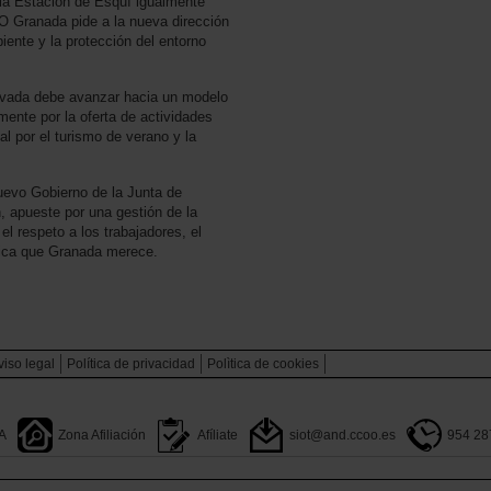
 la Estación de Esquí igualmente
OO Granada pide a la nueva dirección
ente y la protección del entorno
vada debe avanzar hacia un modelo
ente por la oferta de actividades
al por el turismo de verano y la
uevo Gobierno de la Junta de
, apueste por una gestión de la
el respeto a los trabajadores, el
mica que Granada merece.
viso legal
Política de privacidad
Polìtica de cookies
A
Zona Afiliación
Afíliate
siot@and.ccoo.es
954 28