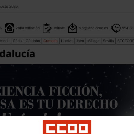
gosto 2026.
A
Zona Afiliación
Afíliate
siot@and.ccoo.es
954 28
lmería
Cádiz
Córdoba
Granada
Huelva
Jaén
Málaga
Sevilla
SECTOR
.
.