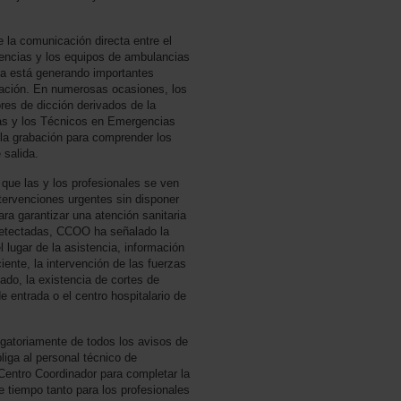
la comunicación directa entre el
encias y los equipos de ambulancias
ca está generando importantes
rmación. En numerosas ocasiones, los
res de dicción derivados de la
 las y los Técnicos en Emergencias
la grabación para comprender los
 salida.
 que las y los profesionales se ven
ntervenciones urgentes sin disponer
ra garantizar una atención sanitaria
 detectadas, CCOO ha señalado la
l lugar de la asistencia, información
ciente, la intervención de las fuerzas
do, la existencia de cortes de
de entrada o el centro hospitalario de
igatoriamente de todos los avisos de
bliga al personal técnico de
Centro Coordinador para completar la
e tiempo tanto para los profesionales