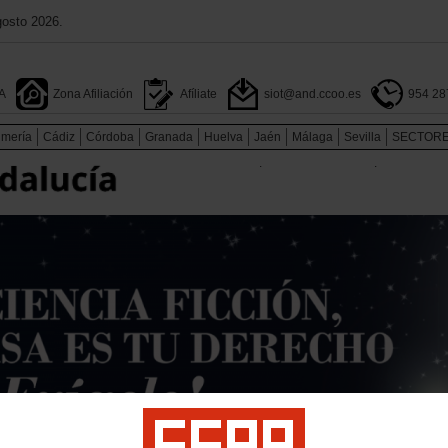
gosto 2026.
A
Zona Afiliación
Afíliate
siot@and.ccoo.es
954 28
lmería
Cádiz
Córdoba
Granada
Huelva
Jaén
Málaga
Sevilla
SECTOR
.
.