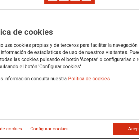
tica de cookies
io usa cookies propias y de terceros para facilitar la navegación
s jurídicos
Transparencia
PROVINCIAS
SECTORES
Archivo documental y a
 información de estadísticas de uso de nuestros visitantes. Pu
todas las cookies pulsando el botón 'Aceptar' o configurarlas o 
pulsando el botón 'Configurar cookies'
plantación del sistema de
s información consulta nuestra
Política de cookies
 de los avisos en las
Andalucía: “Está generando
encias”
tema automatizado de avisos urgentes implantado por la
lucía omite información esencial, retrasa la respuesta
 de cookies
Configurar cookies
Acep
e las y los profesionales.