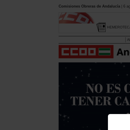
Comisiones Obreras de Andalucía
| 6 a
HEMEROTEC
A