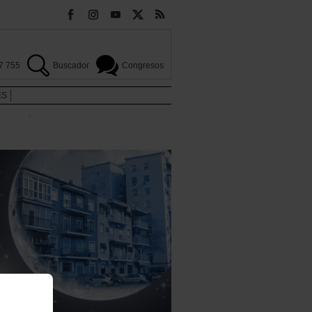
7 755
Buscador
Congresos
ES
.