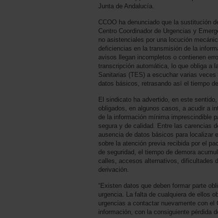
Junta de Andalucía.
CCOO ha denunciado que la sustitución de 
Centro Coordinador de Urgencias y Emerg
no asistenciales por una locución mecáni
deficiencias en la transmisión de la info
avisos llegan incompletos o contienen erro
transcripción automática, lo que obliga a
Sanitarias (TES) a escuchar varias veces 
datos básicos, retrasando así el tiempo de
El sindicato ha advertido, en este sentido,
obligados, en algunos casos, a acudir a i
de la información mínima imprescindible pa
segura y de calidad. Entre las carencias
ausencia de datos básicos para localizar e
sobre la atención previa recibida por el pa
de seguridad, el tiempo de demora acumula
calles, accesos alternativos, dificultades 
derivación.
“Existen datos que deben formar parte obl
urgencia. La falta de cualquiera de ellos o
urgencias a contactar nuevamente con el 
información, con la consiguiente pérdida d