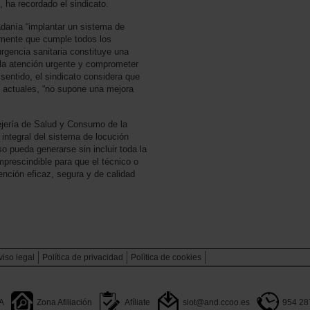
 ha recordado el sindicato.
adanía “implantar un sistema de
iamente que cumple todos los
rgencia sanitaria constituye una
 la atención urgente y comprometer
 sentido, el sindicato considera que
s actuales, “no supone una mejora
ejería de Salud y Consumo de la
 integral del sistema de locución
o pueda generarse sin incluir toda la
imprescindible para que el técnico o
ención eficaz, segura y de calidad
viso legal
Política de privacidad
Polìtica de cookies
A
Zona Afiliación
Afíliate
siot@and.ccoo.es
954 28