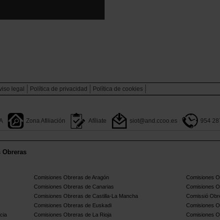
viso legal
Política de privacidad
Polìtica de cookies
A
Zona Afiliación
Afíliate
siot@and.ccoo.es
954 28
s Obreras
Comisiones Obreras de Aragón
Comisiones Ob
Comisiones Obreras de Canarias
Comisiones O
Comisiones Obreras de Castilla-La Mancha
Comissió Obre
Comisiones Obreras de Euskadi
Comisiones O
cia
Comisiones Obreras de La Rioja
Comisiones O