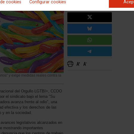
 de cookies
Configurar cookies
Acep
ios" y exige medidas reales contra la
ernacional del Orgullo LGTBI+, CCOO
r el sindicato bajo el lema "Su
jadora avanza frente al odio", una
dad efectiva y los derechos de las
 y en la sociedad.
avances legislativos alcanzados en
gue mostrando importantes
o denuncia que los centros de trabajo