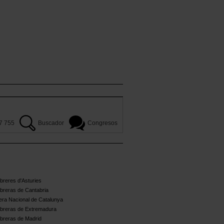
7 755
Buscador
Congresos
reres d'Asturies
breras de Cantabria
ra Nacional de Catalunya
breras de Extremadura
breras de Madrid