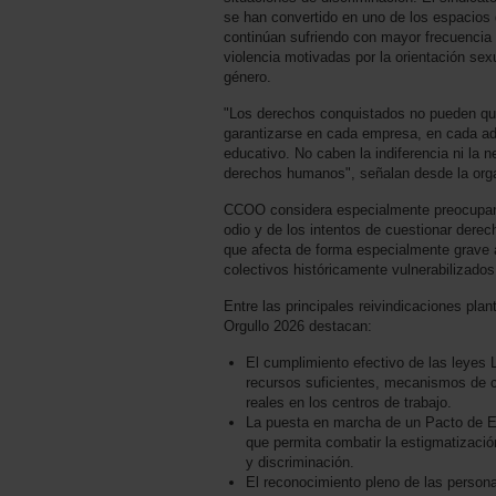
se han convertido en uno de los espacio
continúan sufriendo con mayor frecuencia
violencia motivadas por la orientación sexu
género.
"Los derechos conquistados no pueden qu
garantizarse en cada empresa, en cada ad
educativo. No caben la indiferencia ni la
derechos humanos", señalan desde la orga
CCOO considera especialmente preocupant
odio y de los intentos de cuestionar dere
que afecta de forma especialmente grave a
colectivos históricamente vulnerabilizados
Entre las principales reivindicaciones plan
Orgullo 2026 destacan:
El cumplimiento efectivo de las leyes
recursos suficientes, mecanismos de c
reales en los centros de trabajo.
La puesta en marcha de un Pacto de Es
que permita combatir la estigmatizació
y discriminación.
El reconocimiento pleno de las persona