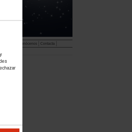
udiovisual
Conócenos
Contacta
 y
edes
rechazar