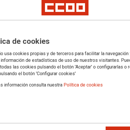
tica de cookies
s jurídicos
Transparencia
PROVINCIAS
SECTORES
Archivo documental y a
io usa cookies propias y de terceros para facilitar la navegación
 información de estadísticas de uso de nuestros visitantes. Pu
dica un orgullo "Sin
todas las cookies pulsando el botón 'Aceptar' o configurarlas o 
pulsando el botón 'Configurar cookies'
medidas reales contra la
s información consulta nuestra
Política de cookies
bajo
ullo", el sindicato reclama el cumplimiento efectivo de las
contra los discursos de odio y una mayor protección para
trabajo.