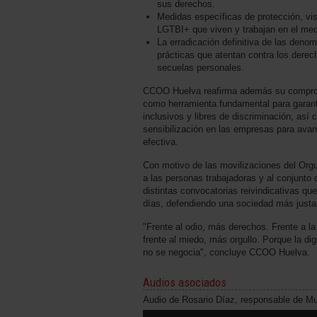
sus derechos.
Medidas específicas de protección, vis
LGTBI+ que viven y trabajan en el medi
La erradicación definitiva de las deno
prácticas que atentan contra los der
secuelas personales.
CCOO Huelva reafirma además su comprom
como herramienta fundamental para garant
inclusivos y libres de discriminación, así
sensibilización en las empresas para avan
efectiva.
Con motivo de las movilizaciones del Orgull
a las personas trabajadoras y al conjunto d
distintas convocatorias reivindicativas qu
días, defendiendo una sociedad más justa, 
"Frente al odio, más derechos. Frente a l
frente al miedo, más orgullo. Porque la di
no se negocia", concluye CCOO Huelva.
Audios asociados
Audio de Rosario Díaz, responsable de M