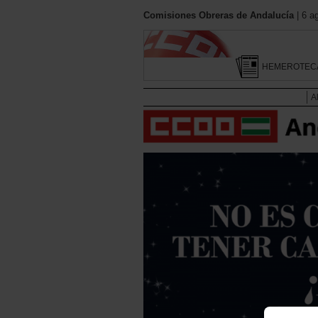
Comisiones Obreras de Andalucía
| 6 a
HEMEROTEC
A