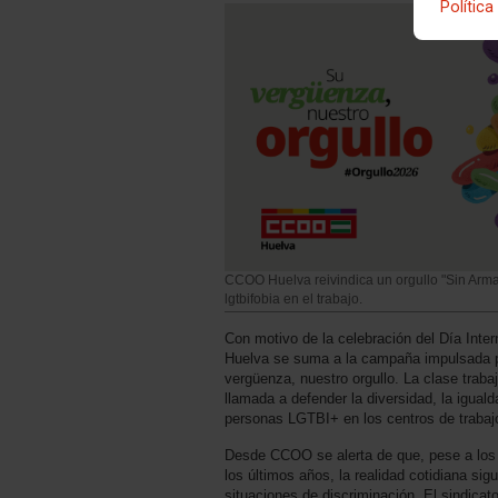
Política
CCOO Huelva reivindica un orgullo "Sin Armar
lgtbifobia en el trabajo.
Con motivo de la celebración del Día Int
Huelva se suma a la campaña impulsada po
vergüenza, nuestro orgullo. La clase traba
llamada a defender la diversidad, la igual
personas LGTBI+ en los centros de trabajo
Desde CCOO se alerta de que, pese a los 
los últimos años, la realidad cotidiana si
situaciones de discriminación. El sindicat