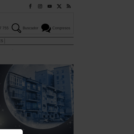
7 755
Buscador
Congresos
ES
.