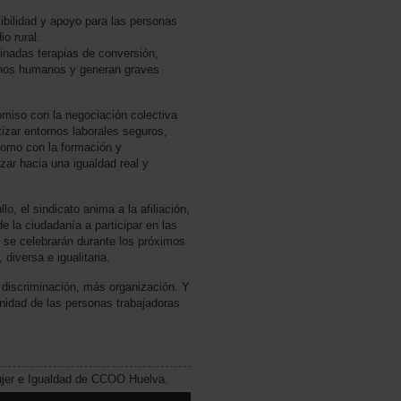
ibilidad y apoyo para las personas
o rural.
minadas terapias de conversión,
echos humanos y generan graves
iso con la negociación colectiva
izar entornos laborales seguros,
 como con la formación y
zar hacia una igualdad real y
o, el sindicato anima a la afiliación,
e la ciudadanía a participar en las
e se celebrarán durante los próximos
diversa e igualitaria.
a discriminación, más organización. Y
gnidad de las personas trabajadoras
ujer e Igualdad de CCOO Huelva.