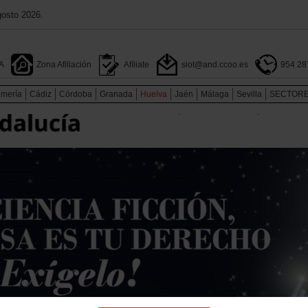
gosto 2026.
A
Zona Afiliación
Afíliate
siot@and.ccoo.es
954 28
lmería
Cádiz
Córdoba
Granada
Huelva
Jaén
Málaga
Sevilla
SECTOR
.
.