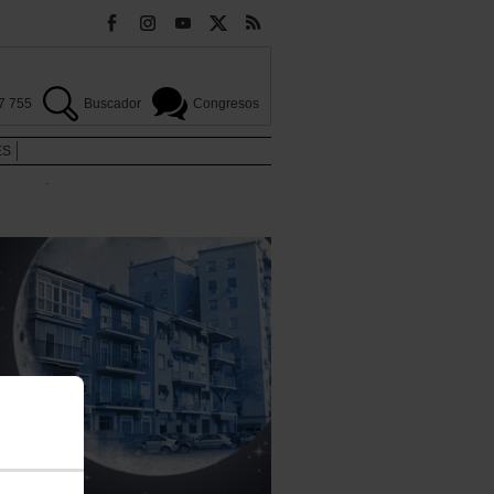
7 755
Buscador
Congresos
ES
.