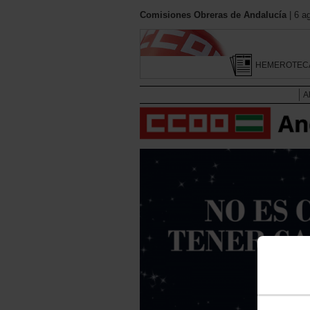
Comisiones Obreras de Andalucía
| 6 a
HEMEROTEC
A