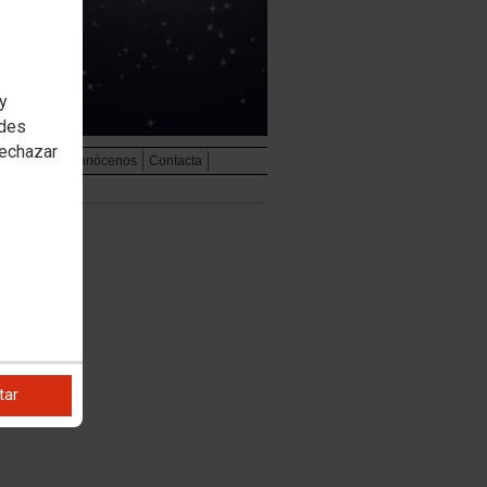
 y
edes
rechazar
udiovisual
Conócenos
Contacta
tar