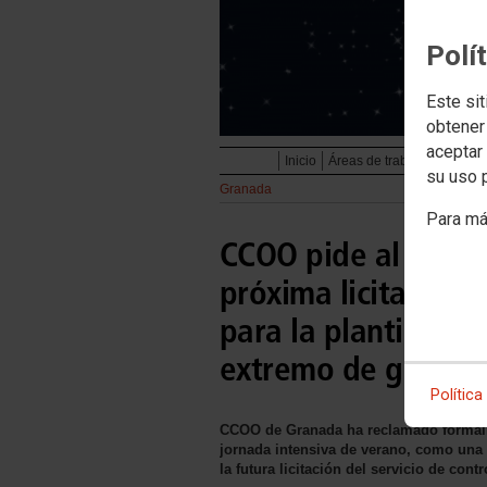
Polí
Este sit
obtener
aceptar 
Inicio
Áreas de trabajo
Servicio
su uso 
Granada
Para má
CCOO pide al Ayunt
próxima licitación, 
para la plantilla de
extremo de golpes 
Política
CCOO de Granada ha reclamado formalm
jornada intensiva de verano, como una 
la futura licitación del servicio de con