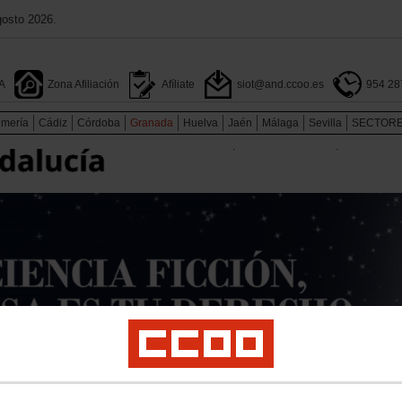
gosto 2026.
A
Zona Afiliación
Afíliate
siot@and.ccoo.es
954 28
lmería
Cádiz
Córdoba
Granada
Huelva
Jaén
Málaga
Sevilla
SECTOR
.
.