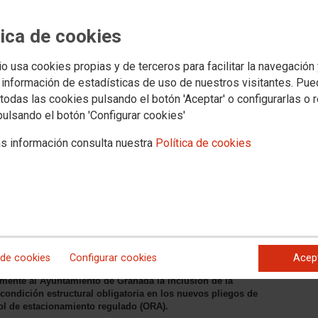
tica de cookies
io usa cookies propias y de terceros para facilitar la navegación
 información de estadísticas de uso de nuestros visitantes. Pu
todas las cookies pulsando el botón 'Aceptar' o configurarlas o 
s jurídicos
Transparencia
PROVINCIAS
SECTORES
Archivo documental y a
pulsando el botón 'Configurar cookies'
s información consulta nuestra
Política de cookies
amiento que incluya, en la
la jornada intensiva estival
 la ORA, ante el riesgo
de calor
 de cookies
Configurar cookies
Acep
ente al Ayuntamiento de Granada la inclusión de la
condición estructural obligatoria en los nuevos pliegos de
trol de estacionamiento regulado (ORA).