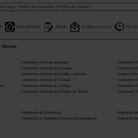
viso legal
Política de privacidad
Polìtica de cookies
A
Zona Afiliación
Afíliate
siot@and.ccoo.es
954 28
s Obreras
Comisiones Obreras de Aragón
Comisiones Ob
Comisiones Obreras de Canarias
Comisiones O
Comisiones Obreras de Castilla-La Mancha
Comissió Obre
Comisiones Obreras de Euskadi
Comisiones O
cia
Comisiones Obreras de La Rioja
Comisiones O
Comisiones Obreras de la Región de Murcia
Comisiones O
Federación de Enseñanza
Federación de
Federación de Sanidad y Sectores Sociosanitarios
Federación de