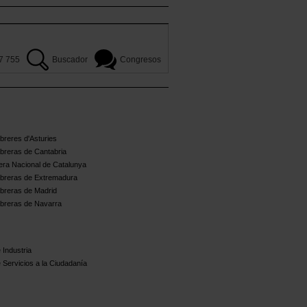
7 755
Buscador
Congresos
reres d'Asturies
breras de Cantabria
ra Nacional de Catalunya
breras de Extremadura
breras de Madrid
breras de Navarra
 Industria
 Servicios a la Ciudadanía