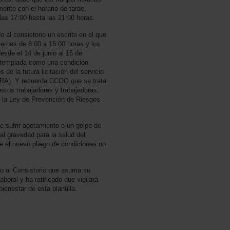
ente con el horario de tarde,
las 17:00 hasta las 21:00 horas.
do al consistorio un escrito en el que
 viernes de 8:00 a 15:00 horas y los
esde el 14 de junio al 15 de
ntemplada como una condición
 de la futura licitación del servicio
ORA). Y recuerda CCOO que se trata
stos trabajadores y trabajadoras,
de la Ley de Prevención de Riesgos
de sufrir agotamiento o un golpe de
l gravedad para la salud del
ue el nuevo pliego de condiciones no
o al Consistorio que asuma su
aboral y ha ratificado que vigilará
bienestar de esta plantilla.