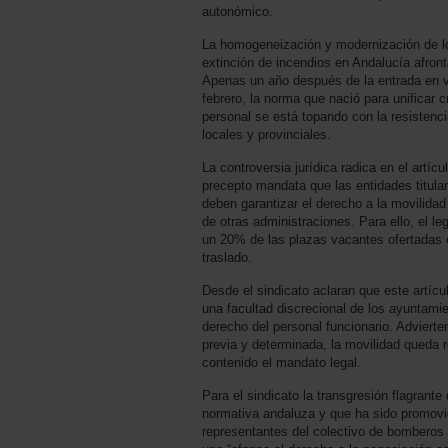
autonómico.
La homogeneización y modernización de lo
extinción de incendios en Andalucía afron
Apenas un año después de la entrada en v
febrero, la norma que nació para unificar cri
personal se está topando con la resistenc
locales y provinciales.
La controversia jurídica radica en el artíc
precepto mandata que las entidades titula
deben garantizar el derecho a la movilidad
de otras administraciones. Para ello, el leg
un 20% de las plazas vacantes ofertadas e
traslado.
Desde el sindicato aclaran que este artícu
una facultad discrecional de los ayuntami
derecho del personal funcionario. Advierte
previa y determinada, la movilidad queda 
contenido el mandato legal.
Para el sindicato la transgresión flagrant
normativa andaluza y que ha sido promovi
representantes del colectivo de bombero