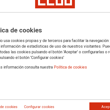
tica de cookies
s jurídicos
Transparencia
PROVINCIAS
SECTORES
Archivo documental y a
io usa cookies propias y de terceros para facilitar la navegación
 información de estadísticas de uso de nuestros visitantes. Pu
todas las cookies pulsando el botón 'Aceptar' o configurarlas o 
oposiciones de bomberos y
pulsando el botón 'Configurar cookies'
Sevilla y Almería por vetar
s información consulta nuestra
Política de cookies
y exige una rectificación
lar de los procesos selectivos al incumplir el Decreto
 reservar hasta un 20% de las plazas vacantes para turnos
cia una vigilancia absoluta en toda Andalucía para evitar
 de cookies
Configurar cookies
Acep