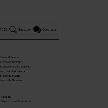
7 755
Buscador
Congresos
reres d'Asturies
breras de Cantabria
ra Nacional de Catalunya
breras de Extremadura
breras de Madrid
breras de Navarra
 Industria
 Servicios a la Ciudadanía