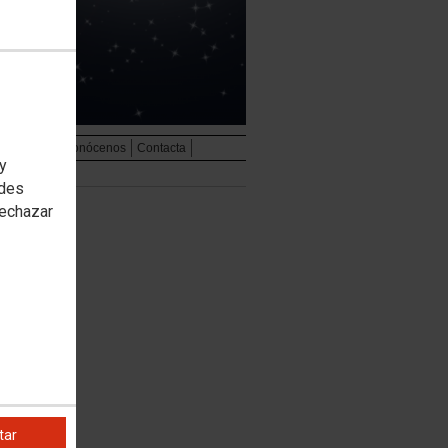
udiovisual
Conócenos
Contacta
 y
edes
rechazar
tar