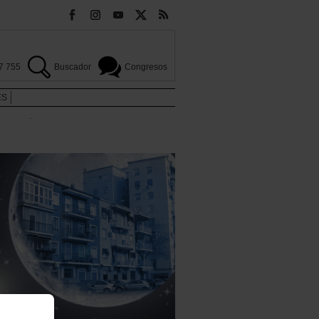
7 755
Buscador
Congresos
ES
.