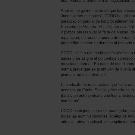
una “ofensa al derecho a la negociación co
Ante el riesgo inminente de que los proce
“incompletas e ilegales”, CCOO ha solicit
paralización parcial de los procedimientos
Poniente de Almería. El sindicato adviert
y plazos sin resolver la falta de plazas “g
reparación, cerrando la puerta de forma irr
pretendían ejercer su derecho al traslado 
CCOO solicita una rectificación técnica a
bases y se asigne el porcentaje correspon
movilidad interna. “En caso de que dichas 
norma prevé que se acumulen de vuelta al 
pierda ni un solo efectivo”.
El sindicato ha manifestado que “este conf
accesos en Cádiz, Sevilla y Almería es la
transición autonómica y una lucha históri
bomberas”.
CCOO ha dejado claro que mantendrá una p
todas las administraciones locales de Andal
administrativa o judicial, el cumplimiento 