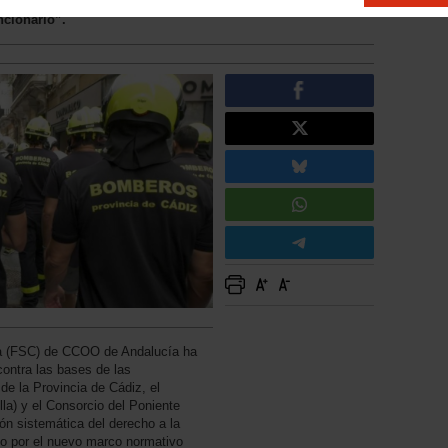
en el nuevo marco legal. “No están facultadas para
ncionario”.
nía (FSC) de CCOO de Andalucía ha
contra las bases de las
e la Provincia de Cádiz, el
la) y el Consorcio del Poniente
ón sistemática del derecho a la
ado por el nuevo marco normativo