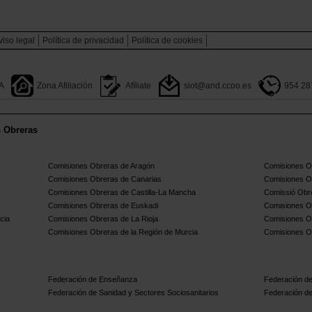
viso legal
Política de privacidad
Polìtica de cookies
A
Zona Afiliación
Afíliate
siot@and.ccoo.es
954 28
s Obreras
Comisiones Obreras de Aragón
Comisiones Ob
Comisiones Obreras de Canarias
Comisiones O
Comisiones Obreras de Castilla-La Mancha
Comissió Obre
Comisiones Obreras de Euskadi
Comisiones O
cia
Comisiones Obreras de La Rioja
Comisiones O
Comisiones Obreras de la Región de Murcia
Comisiones O
Federación de Enseñanza
Federación de
Federación de Sanidad y Sectores Sociosanitarios
Federación de