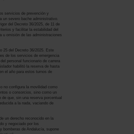
s servicios de prevención y
ta un severo bache administrativo.
igor del Decreto 36/2025, de 11 de
terios y facilitar la estabilidad del
ia u omisión de las administraciones
ulo 25 del Decreto 36/2025. Este
res de los servicios de emergencia
 del personal funcionario de carrera
islador habilitó la reserva de hasta
n el año para estos turnos de
lo no configura la movilidad como
entos o consorcios, sino como un
n de que, sin una reserva porcentual
reducida a la nada, vaciando de
e de un derecho reconocido en la
do y negociado por los
s y bomberas de Andalucía, supone