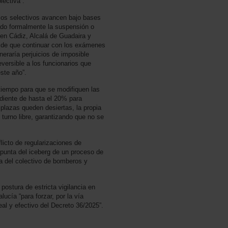
lectiva”.
sos selectivos avancen bajo bases
ado formalmente la suspensión o
 en Cádiz, Alcalá de Guadaira y
e de que continuar con los exámenes
eneraría perjuicios de imposible
eversible a los funcionarios que
este año”.
 tiempo para que se modifiquen las
diente de hasta el 20% para
plazas queden desiertas, la propia
turno libre, garantizando que no se
licto de regularizaciones de
 punta del iceberg de un proceso de
ca del colectivo de bomberos y
ostura de estricta vigilancia en
ucía “para forzar, por la vía
real y efectivo del Decreto 36/2025”.