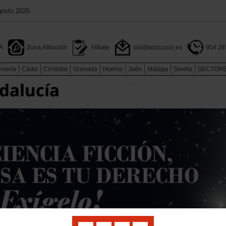
gosto 2026.
A
Zona Afiliación
Afíliate
siot@and.ccoo.es
954 28
lmería
Cádiz
Córdoba
Granada
Huelva
Jaén
Málaga
Sevilla
SECTOR
.
.