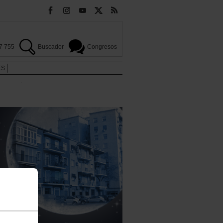
7 755
Buscador
Congresos
ES
.