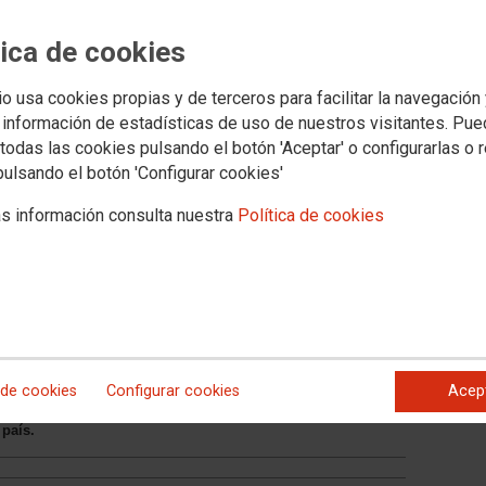
tica de cookies
io usa cookies propias y de terceros para facilitar la navegación
 información de estadísticas de uso de nuestros visitantes. Pu
todas las cookies pulsando el botón 'Aceptar' o configurarlas o 
s jurídicos
Transparencia
PROVINCIAS
SECTORES
Archivo documental y a
pulsando el botón 'Configurar cookies'
s información consulta nuestra
Política de cookies
: El 14 de junio cierra el
rse en el Portal de Empleo de
 de cookies
Configurar cookies
Acep
4 de junio es el último día para inscribirse en el Portal de
tunidad para acceder a la contratación temporal y a la
 país.