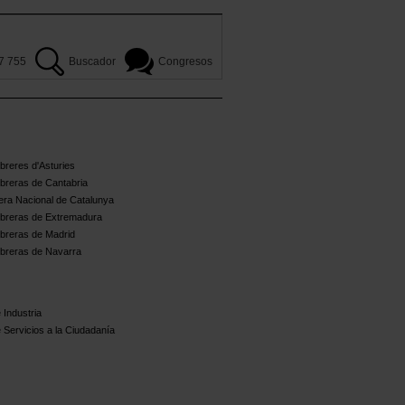
7 755
Buscador
Congresos
reres d'Asturies
breras de Cantabria
ra Nacional de Catalunya
breras de Extremadura
breras de Madrid
breras de Navarra
 Industria
 Servicios a la Ciudadanía