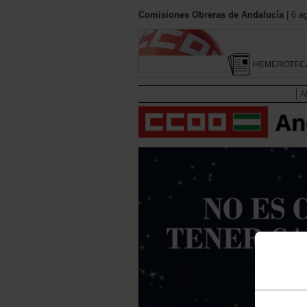
Comisiones Obreras de Andalucía
| 6 a
HEMEROTEC
A