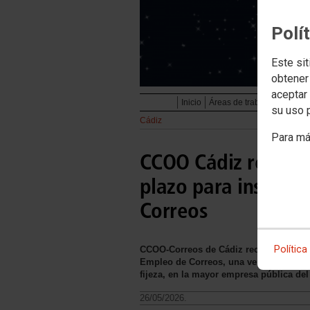
Polí
Este sit
obtener
aceptar 
Inicio
Áreas de trabajo
Servicio
su uso 
Cádiz
Para má
CCOO Cádiz recuerda
plazo para inscribi
Correos
Política
CCOO-Correos de Cádiz recuerda que el 1
Empleo de Correos, una ventana de opor
fijeza, en la mayor empresa pública del
26/05/2026.