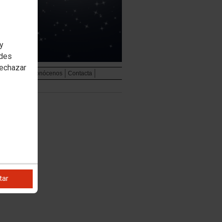
 y
edes
rechazar
udiovisual
Conócenos
Contacta
tar