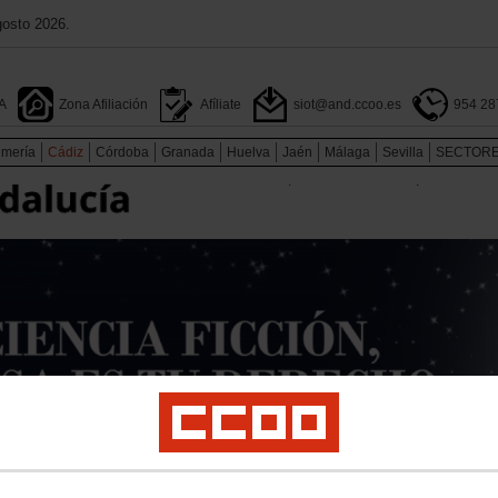
gosto 2026.
A
Zona Afiliación
Afíliate
siot@and.ccoo.es
954 28
lmería
Cádiz
Córdoba
Granada
Huelva
Jaén
Málaga
Sevilla
SECTOR
.
.