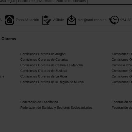
viso legal
Política de privacidad
Polìtica de cookies
A
Zona Afiliación
Afíliate
siot@and.ccoo.es
954 28
s Obreras
Comisiones Obreras de Aragón
Comisiones Ob
Comisiones Obreras de Canarias
Comisiones O
Comisiones Obreras de Castilla-La Mancha
Comissió Obre
Comisiones Obreras de Euskadi
Comisiones O
cia
Comisiones Obreras de La Rioja
Comisiones O
Comisiones Obreras de la Región de Murcia
Comisiones O
Federación de Enseñanza
Federación de
Federación de Sanidad y Sectores Sociosanitarios
Federación de