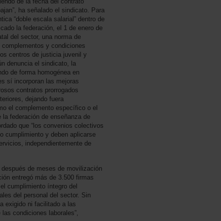
iendo de la fecha del contrato
bajan”, ha señalado el sindicato. Para
ica “doble escala salarial” dentro de
cado la federación, el 1 de enero de
tal del sector, una norma de
s, complementos y condiciones
los centros de justicia juvenil y
 denuncia el sindicato, la
zando de forma homogénea en
es sí incorporan las mejoras
rosos contratos prorrogados
eriores, dejando fuera
mo el complemento específico o el
de la federación de enseñanza de
rdado que “los convenios colectivos
o cumplimiento y deben aplicarse
ervicios, independientemente de
ega después de meses de movilización
ación entregó más de 3.500 firmas
el cumplimiento íntegro del
ales del personal del sector. Sin
exigido ni facilitado a las
 las condiciones laborales”,