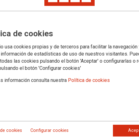
tica de cookies
s jurídicos
Transparencia
PROVINCIAS
SECTORES
Archivo documental y a
io usa cookies propias y de terceros para facilitar la navegación
 información de estadísticas de uso de nuestros visitantes. Pu
todas las cookies pulsando el botón 'Aceptar' o configurarlas o 
pulsando el botón 'Configurar cookies'
existe una doble escala
s información consulta nuestra
Política de cookies
os en justicia juvenil
lta de aplicación del V
 Andalucía ha anunciado que iniciará procesos judiciales
cando el V convenio en Justicia Juvenil, al tiempo que
 de cookies
Configurar cookies
Acep
d salarial para profesionales que realizan el mismo trabajo.