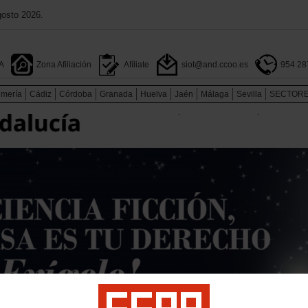
gosto 2026.
A
Zona Afiliación
Afíliate
siot@and.ccoo.es
954 28
lmería
Cádiz
Córdoba
Granada
Huelva
Jaén
Málaga
Sevilla
SECTOR
.
.