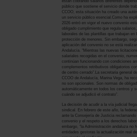
están cobrando salarios diferentes depend
público que sostiene el servicio donde tra
CCOO, esta situación ha creado una autént
un servicio público esencial.Como ha expli
2026 entró en vigor el nuevo convenio esta
obligado cumplimiento que regula salario
laborales de las plantillas que trabajan en 
protección de menores. Sin embargo, según
aplicación del convenio no se está reali
Andalucía. “Mientras las nuevas licitacion
salariales recogidas en el convenio, nume
continúan funcionando con condiciones ant
complementos retributivos obligatorios co
de centro cerrado”.La secretaria general 
CCOO de Andalucía, Marina Vega, ha reco
no son opcionales. Son normas de obligad
automáticamente en todos los centros y s
cuándo se adjudicó el contrato”.
La decisión de acudir a la vía judicial ll
sindical. En febrero de este año, la feder
ante la Consejería de Justicia reclamando 
convenio y el respeto a los derechos labor
embargo, “la Administración andaluza no ha 
entidades gestoras la actualización real de