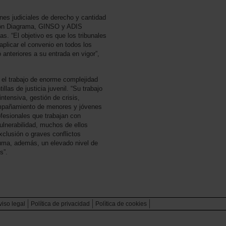
ones judiciales de derecho y cantidad
ón Diagrama, GINSO y ADIS
s. “El objetivo es que los tribunales
aplicar el convenio en todos los
 anteriores a su entrada en vigor”,
r el trabajo de enorme complejidad
las de justicia juvenil. “Su trabajo
intensiva, gestión de crisis,
ompañamiento de menores y jóvenes
ofesionales que trabajan con
lnerabilidad, muchos de ellos
xclusión o graves conflictos
 suma, además, un elevado nivel de
s”.
viso legal
Política de privacidad
Polìtica de cookies