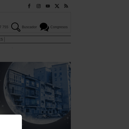
7 755
Buscador
Congresos
ES
.