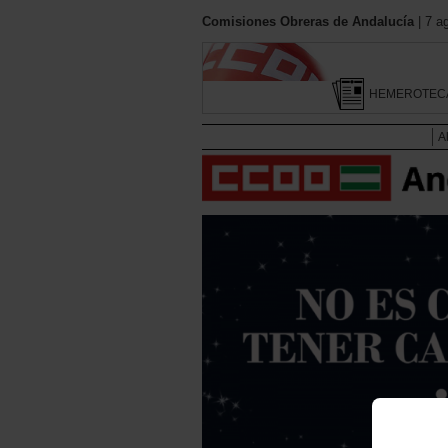
Comisiones Obreras de Andalucía
| 7 a
HEMEROTEC
A