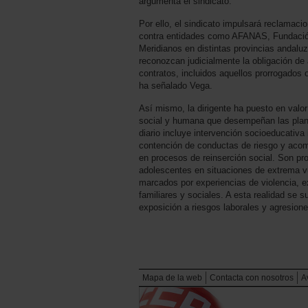
argumenta el sindicato.
Por ello, el sindicato impulsará reclamaci
contra entidades como AFANAS, Fundaci
Meridianos en distintas provincias andaluza
reconozcan judicialmente la obligación de 
contratos, incluidos aquellos prorrogados o
ha señalado Vega.
Así mismo, la dirigente ha puesto en valo
social y humana que desempeñan las plantil
diario incluye intervención socioeducativa 
contención de conductas de riesgo y ac
en procesos de reinserción social. Son pr
adolescentes en situaciones de extrema vu
marcados por experiencias de violencia, e
familiares y sociales. A esta realidad se
exposición a riesgos laborales y agresione
Mapa de la web
Contacta con nosotros
A