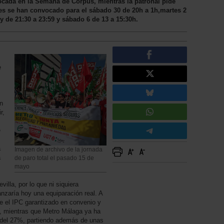
ocada en la Semana de Corpus, mientras la patronal pide
ales se han convocado para el sábado 30 de 20h a 1h,martes 2
y de 21:30 a 23:59 y sábado 6 de 13 a 15:30h.
e
n
r,
e
a
Imagen de archivo de la jornada
a
de paro total el pasado 15 de
mayo
villa, por lo que ni siquiera
nzaría hoy una equiparación real. A
e el IPC garantizado en convenio y
o, mientras que Metro Málaga ya ha
l del 27%, partiendo además de unas