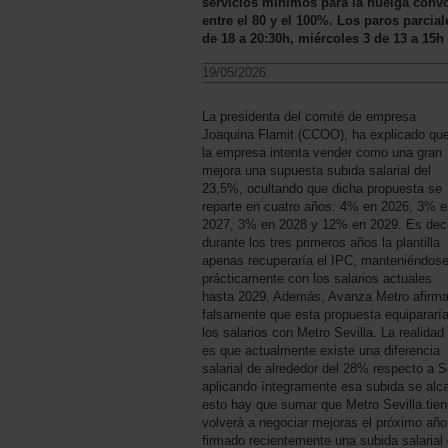
servicios mínimos para la huelga conv
entre el 80 y el 100%. Los paros parci
de 18 a 20:30h, miércoles 3 de 13 a 15h 
19/05/2026.
La presidenta del comité de empresa
Joaquina Flamit (CCOO), ha explicado qu
la empresa intenta vender como una gran
mejora una supuesta subida salarial del
23,5%, ocultando que dicha propuesta se
reparte en cuatro años: 4% en 2026, 3% e
2027, 3% en 2028 y 12% en 2029. Es deci
durante los tres primeros años la plantilla
apenas recuperaría el IPC, manteniéndos
prácticamente con los salarios actuales
hasta 2029. Además, Avanza Metro afirm
falsamente que esta propuesta equipararí
los salarios con Metro Sevilla. La realidad
es que actualmente existe una diferencia
salarial de alrededor del 28% respecto a Se
aplicando íntegramente esa subida se alca
esto hay que sumar que Metro Sevilla tien
volverá a negociar mejoras el próximo añ
firmado recientemente una subida salaria