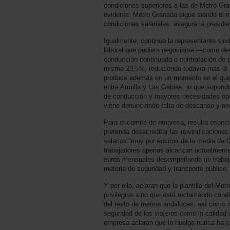
condiciones superiores a las de Metro Gran
evidente: Metro Granada sigue siendo el 
condiciones salariales, asegura la preside
Igualmente, continúa la representante sind
laboral que pudiera negociarse —como desc
conducción continuada o contratación de p
mismo 23,5%, reduciendo todavía más la su
produce además en un momento en el que s
entre Armilla y Las Gabias, lo que supond
de conducción y mayores necesidades oper
viene denunciando falta de descanso y ne
Para el comité de empresa, resulta espec
pretenda desacreditar las reivindicaciones 
salarios “muy por encima de la media de
trabajadores apenas alcanzan actualmente
euros mensuales desempeñando un trabaj
materia de seguridad y transporte público.
Y por ello, aclaran que la plantilla del Me
privilegios sino que está reclamando cond
del resto de metros andaluces, así como m
seguridad de los viajeros como la calidad 
empresa aclaran que la huelga nunca ha s