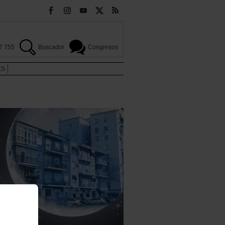
7 755
Buscador
Congresos
ES
.