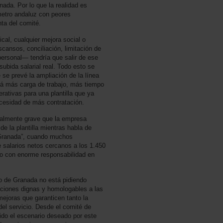
ada. Por lo que la realidad es
metro andaluz con peores
nta del comité.
ical, cualquier mejora social o
ansos, conciliación, limitación de
ersonal— tendría que salir de ese
bida salarial real. Todo esto se
e prevé la ampliación de la línea
rá más carga de trabajo, más tiempo
ativas para una plantilla que ya
cesidad de más contratación.
ialmente grave que la empresa
de la plantilla mientras habla de
 Granada”, cuando muchos
 salarios netos cercanos a los 1.450
o con enorme responsabilidad en
tro de Granada no está pidiendo
iciones dignas y homologables a las
ejoras que garanticen tanto la
del servicio. Desde el comité de
ido el escenario deseado por este