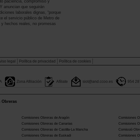
rado paciencia, compromiso y
 Y anuncian que seguirán
iciones laborales dignas, “porque
 el servicio público de Metro de
 y hechos reales, no promesas
viso legal
Política de privacidad
Polìtica de cookies
A
Zona Afiliación
Afíliate
siot@and.ccoo.es
954 28
s Obreras
Comisiones Obreras de Aragón
Comisiones Ob
Comisiones Obreras de Canarias
Comisiones O
Comisiones Obreras de Castilla-La Mancha
Comissió Obre
Comisiones Obreras de Euskadi
Comisiones O