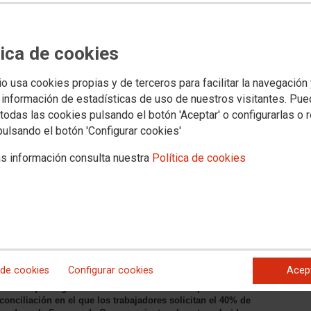
tica de cookies
io usa cookies propias y de terceros para facilitar la navegación
 información de estadísticas de uso de nuestros visitantes. Pu
s jurídicos
Transparencia
PROVINCIAS
SECTORES
Archivo documental y a
todas las cookies pulsando el botón 'Aceptar' o configurarlas o 
pulsando el botón 'Configurar cookies'
ro Granada pide reunirse de
s información consulta nuestra
Política de cookies
posturas y evitar la huelga
citado hoy a la empresa la celebración de una nueva
 la huelga convocada para el Corpus en Granada, “nadie
 de cookies
Configurar cookies
Acep
mité de empresa de Metro Avanza pide, además, a la Junta
intentar que llegue a una resolución favorable para ambas
conciliación en el que los trabajadores solicitan el 40% de