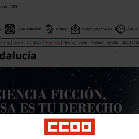
gosto 2026.
A
Zona Afiliación
Afíliate
siot@and.ccoo.es
954 28
lmería
Cádiz
Córdoba
Granada
Huelva
Jaén
Málaga
Sevilla
SECTOR
.
.