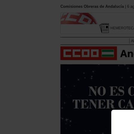
Comisiones Obreras de Andalucía
| 6 a
HEMEROTEC
A