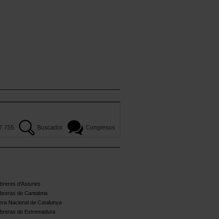
7 755
Buscador
Congresos
reres d'Asturies
breras de Cantabria
ra Nacional de Catalunya
breras de Extremadura