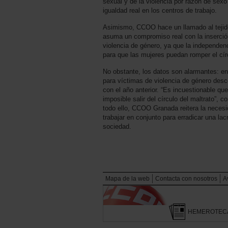
sexual y de la violencia por razón de sexo
igualdad real en los centros de trabajo.
Asimismo, CCOO hace un llamado al tejid
asuma un compromiso real con la inserción
violencia de género, ya que la independen
para que las mujeres puedan romper el círc
No obstante, los datos son alarmantes: en
para víctimas de violencia de género de
con el año anterior. “Es incuestionable q
imposible salir del círculo del maltrato”, c
todo ello, CCOO Granada reitera la necesi
trabajar en conjunto para erradicar una la
sociedad.
Mapa de la web
Contacta con nosotros
A
HEMEROTEC