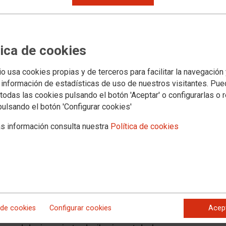
tica de cookies
io usa cookies propias y de terceros para facilitar la navegación
s jurídicos
Transparencia
PROVINCIAS
SECTORES
Archivo documental y a
 información de estadísticas de uso de nuestros visitantes. Pu
todas las cookies pulsando el botón 'Aceptar' o configurarlas o 
pulsando el botón 'Configurar cookies'
anada su repulsa contra la
s información consulta nuestra
Política de cookies
erce sobre las mujeres en
 a todos los niveles
brado frente a la sede de los sindicatos en Granada una
ales de UGT y CCOO, que han mostrado su más rotunda
los abusos y las agresiones sexuales contra las mujeres, la
 de cookies
Configurar cookies
Acep
decen éstas, y muy especialmente contra la violencia que se
 y a todos los niveles. Tras leer un manifiesto conjunto