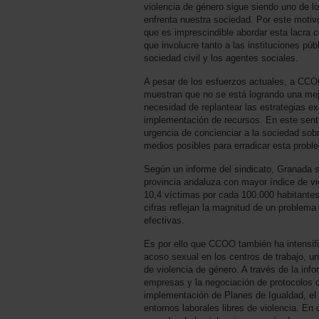
violencia de género sigue siendo uno de 
enfrenta nuestra sociedad. Por este motivo
que es imprescindible abordar esta lacra c
que involucre tanto a las instituciones pú
sociedad civil y los agentes sociales.
A pesar de los esfuerzos actuales, a CCO
muestran que no se está logrando una mejor
necesidad de replantear las estrategias ex
implementación de recursos. En este senti
urgencia de concienciar a la sociedad sobr
medios posibles para erradicar esta probl
Según un informe del sindicato, Granada 
provincia andaluza con mayor índice de vi
10,4 víctimas por cada 100.000 habitantes
cifras reflejan la magnitud de un problem
efectivas.
Es por ello que CCOO también ha intensific
acoso sexual en los centros de trabajo, un
de violencia de género. A través de la info
empresas y la negociación de protocolos 
implementación de Planes de Igualdad, el s
entornos laborales libres de violencia. En d