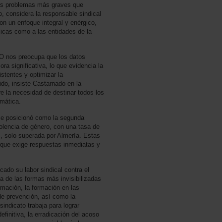
los problemas más graves que
, considera la responsable sindical
on un enfoque integral y enérgico,
blicas como a las entidades de la
O nos preocupa que los datos
a significativa, lo que evidencia la
istentes y optimizar la
do, insiste Castarnado en la
e la necesidad de destinar todos los
emática.
se posicionó como la segunda
olencia de género, con una tasa de
, solo superada por Almería. Estas
a que exige respuestas inmediatas y
ado su labor sindical contra el
a de las formas más invisibilizadas
rmación, la formación en las
de prevención, así como la
indicato trabaja para lograr
efinitiva, la erradicación del acoso