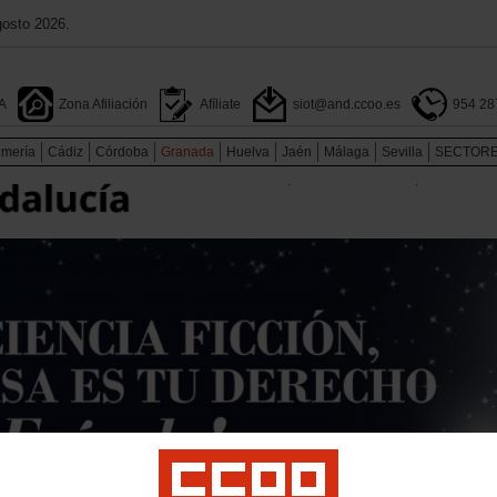
gosto 2026.
A
Zona Afiliación
Afíliate
siot@and.ccoo.es
954 28
lmería
Cádiz
Córdoba
Granada
Huelva
Jaén
Málaga
Sevilla
SECTOR
.
.