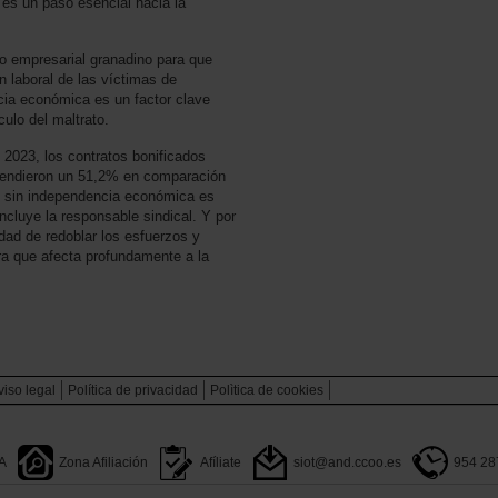
 es un paso esencial hacia la
o empresarial granadino para que
 laboral de las víctimas de
cia económica es un factor clave
ulo del maltrato.
 2023, los contratos bonificados
scendieron un 51,2% en comparación
ue sin independencia económica es
oncluye la responsable sindical. Y por
dad de redoblar los esfuerzos y
cra que afecta profundamente a la
viso legal
Política de privacidad
Polìtica de cookies
A
Zona Afiliación
Afíliate
siot@and.ccoo.es
954 28