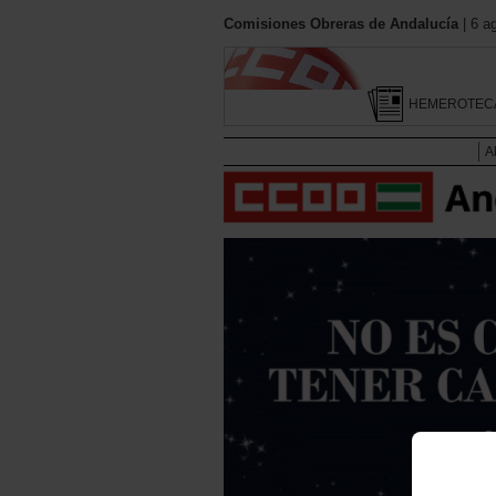
Comisiones Obreras de Andalucía
| 6 a
HEMEROTEC
A