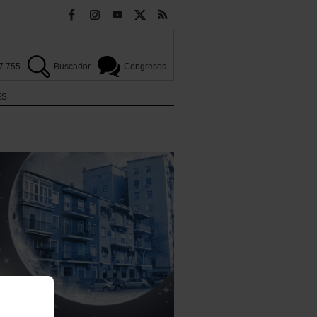
7 755
Buscador
Congresos
ES
.