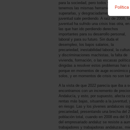
para la sociedad, pero todos y todas no
Política
tenemos las mismas herramientas para
superarlas, y desgraciadamente en esto la
juventud sale perdiendo. A raíz de 2008, la
juventud ha sufrido una crisis tras otra, en
las que han ido perdiendo derechos
importantes para su desarrollo personal,
laboral y para su futuro. Sin duda el
desempleo, los bajos salarios, la
precariedad, inestabilidad laboral, la cultur
y discriminaciones machistas, la falta de
vivienda, formación, o las escasas polític
dirigidas a resolver estos problemas han 
porque en momentos de auge económico pa
solos, y en momentos de crisis no son tan
A la vista de que 2022 parecía que iba a 
encontramos con un incremento de precio
Andalucía, y esto, por supuesto, afecta 
rentas más bajas, situando a la juventud, 
en riesgo. Las y los jóvenes andaluces s
precariedad, presentando una brecha del 2
población total, cuando en 2008 era del 9
del empresariado andaluz se resiste a aum
trabajadores y trabajadoras andaluzas, mi