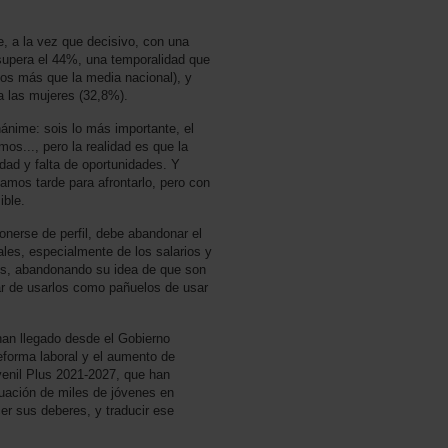
a la vez que decisivo, con una
supera el 44%, una temporalidad que
os más que la media nacional), y
a las mujeres (32,8%).
ánime: sois lo más importante, el
os..., pero la realidad es que la
dad y falta de oportunidades. Y
os tarde para afrontarlo, pero con
ible.
nerse de perfil, debe abandonar el
ales, especialmente de los salarios y
nes, abandonando su idea de que son
jar de usarlos como pañuelos de usar
han llegado desde el Gobierno
reforma laboral y el aumento de
venil Plus 2021-2027, que han
tuación de miles de jóvenes en
er sus deberes, y traducir ese