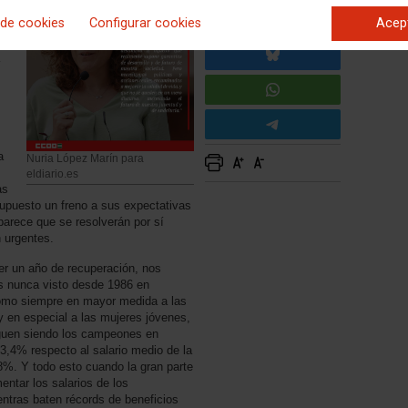
 de cookies
Configurar cookies
Acep
a
Nuria López Marín para
eldiario.es
as
supuesto un freno a sus expectativas
rece que se resolverán por sí
 urgentes.
ser un año de recuperación, nos
s nunca visto desde 1986 en
como siempre en mayor medida a las
y en especial a las mujeres jóvenes,
iguen siendo los campeones en
3,4% respecto al salario medio de la
,8%. Y todo esto cuando la gran parte
entar los salarios de los
entras baten récords de beneficios