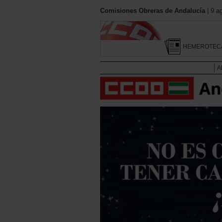
Comisiones Obreras de Andalucía
| 9 a
HEMEROTEC
A