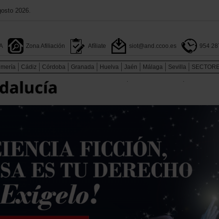
gosto 2026.
A
Zona Afiliación
Afíliate
siot@and.ccoo.es
954 28
lmería
Cádiz
Córdoba
Granada
Huelva
Jaén
Málaga
Sevilla
SECTOR
.
.