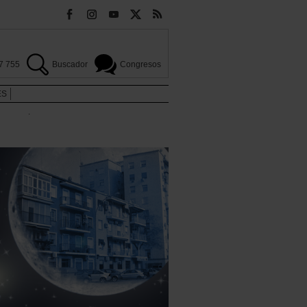
7 755
Buscador
Congresos
ES
.