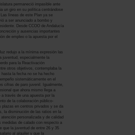
islatura permaneció impasible ante
a un giro en su política centrándose
 Las líneas de este Plan ya se
vió a ser anunciado a bombo y
l presidente. Desde CCOO de Andalucía
concreción y ausencias importantes
ón de empleo o la apuesta por el
aluz redujo a la mínima expresión las
a juventud, especialmente la
uerdo para la Reactivación
tre otros objetivos, contemplaba la
 hasta la fecha no se ha hecho
u empeño sistemáticamente en el
 cifras de paro juvenil. Igualmente,
esional que ahora mismo llega a
 a través de una apuesta por la
nto de la colaboración público-
 plazas en centros privados y se da
 la disminución de las ratios en la
a atención personalizada y de calidad
s medidas de calado con respecto a
te que la juventud de entre 26 y 35
ario al alquiler y que la