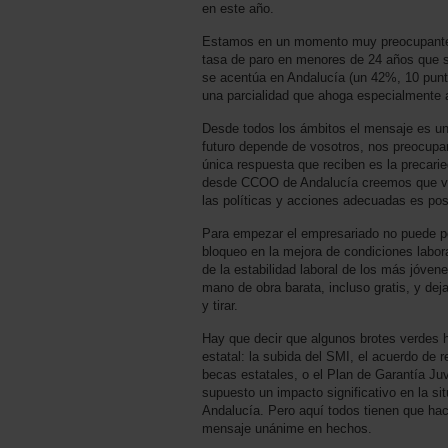
en este año.
Estamos en un momento muy preocupante, 
tasa de paro en menores de 24 años que 
se acentúa en Andalucía (un 42%, 10 punt
una parcialidad que ahoga especialmente 
Desde todos los ámbitos el mensaje es un
futuro depende de vosotros, nos preocupam
única respuesta que reciben es la precarie
desde CCOO de Andalucía creemos que vam
las políticas y acciones adecuadas es pos
Para empezar el empresariado no puede po
bloqueo en la mejora de condiciones labor
de la estabilidad laboral de los más jóve
mano de obra barata, incluso gratis, y de
y tirar.
Hay que decir que algunos brotes verdes 
estatal: la subida del SMI, el acuerdo de 
becas estatales, o el Plan de Garantía Ju
supuesto un impacto significativo en la si
Andalucía. Pero aquí todos tienen que hac
mensaje unánime en hechos.