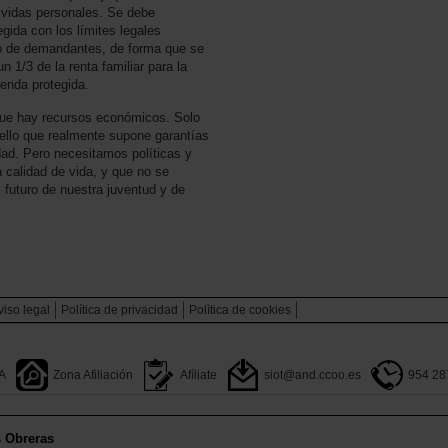
 vidas personales. Se debe
egida con los límites legales
ico de demandantes, de forma que se
 1/3 de la renta familiar para la
ienda protegida.
ue hay recursos económicos. Solo
uello que realmente supone garantías
dad. Pero necesitamos políticas y
 calidad de vida, y que no se
futuro de nuestra juventud y de
viso legal
Política de privacidad
Polìtica de cookies
A
Zona Afiliación
Afíliate
siot@and.ccoo.es
954 28
s Obreras