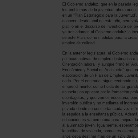
El Gobierno andaluz, que en la pasada leg
los problemas de la juventud, ahora anunci
en un “Plan Estratégico para la Juventud”.
conocen desde abril de este año, pero vol
platillo en el discurso de investidura de
ya trasladamos al Gobierno andaluz la in
de este Plan, como medidas para la creaci
empleo de calidad.
En la anterior legislatura, el Gobierno and
políticas activas de empleo destinadas a l
Orientación laboral, y aunque firmó el “Ac
Económica y Social de Andalucía”, que, en
elaboración de un Plan de Empleo Juvenil,
nada. Por el contrario, sigue centrando s
emprendimiento, como huida de las grandes
anuncia una apuesta por la formación prof
cuentagotas, y que vemos necesaria, pero
inversión pública y no mediante el increme
privada donde se conciertan cada vez más
la espalda a la enseñanza pública. Además,
educación es ya perentoria para mejorar l
al alumnado joven. Igualmente, esperamo
la política de vivienda, porque es alarman
años deba destinar más de un 72% de su sal