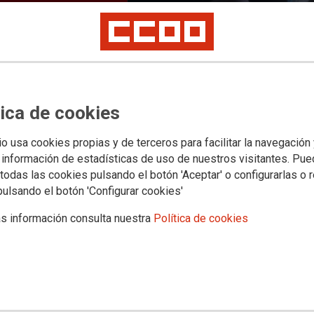
s jurídicos
Transparencia
PROVINCIAS
SECTORES
Archivo documental y a
tica de cookies
io usa cookies propias y de terceros para facilitar la navegación
aga las consecuencias de las
 información de estadísticas de uso de nuestros visitantes. Pu
todas las cookies pulsando el botón 'Aceptar' o configurarlas o 
nflación
pulsando el botón 'Configurar cookies'
s información consulta nuestra
Política de cookies
ortante, el futuro depende de vosotros, nos
 la única respuesta que reciben es la precariedad y falta de